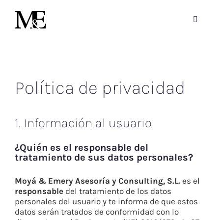
Saltar
al
Toggle
contenido
Navigat
La Firma
Equipo
Política de privacidad
Gestión Empresarial
1. Información al usuario
Área Jurídica
¿Quién es el responsable del
tratamiento de sus datos personales?
Contacto
Moyá & Emery Asesoría y Consulting, S.L.
es el
responsable
del tratamiento de los datos
personales del usuario y te informa de que estos
Blog
datos serán tratados de conformidad con lo