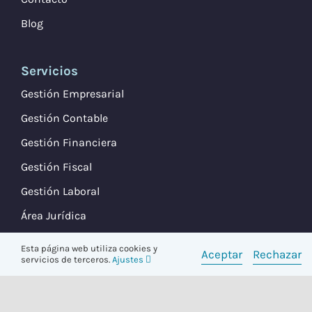
Blog
Servicios
Gestión Empresarial
Gestión Contable
Gestión Financiera
Gestión Fiscal
Gestión Laboral
Área Jurídica
Esta página web utiliza cookies y
Aceptar
Rechazar
servicios de terceros.
Ajustes
© Moya & Emery 2026. Todos los derechos reservados.
Aviso Legal
·
Política de Privacidad