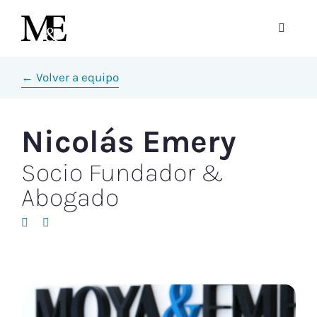
Saltar
al
Toggle
contenido
Navigat
La Firma
← Volver a equipo
Equipo
Nicolás Emery
Gestión Empresarial
Socio Fundador &
Abogado
Área Jurídica
Contacto
Blog